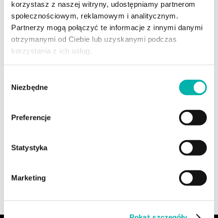
korzystasz z naszej witryny, udostępniamy partnerom
społecznościowym, reklamowym i analitycznym.
Poznań Motor Show 2025
Partnerzy mogą połączyć te informacje z innymi danymi
otrzymanymi od Ciebie lub uzyskanymi podczas
korzystania z ich usług.
Wybór
Niezbędne
Zapraszamy na jazdę testową
zgody
Preferencje
Statystyka
Turniej w Śląskim Klubie Golfowym
Marketing
Pokaż szczegóły