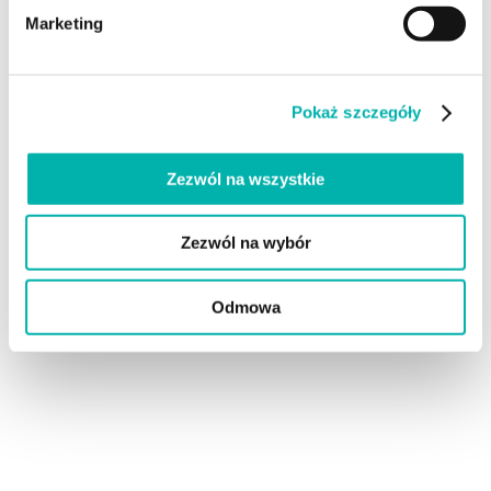
UTV
Marketing
Przeglądy
Umów prezentację
Pokaż szczegóły
Zostań Dealerem
Zezwól na wszystkie
PRZEZNACZENIE
Dla hoteli
Dla biznesu
Zezwól na wybór
AKCESORIA
Odmowa
Kierownice
Felgi
Opony
Kolory Pojazdów
Kolorystyka wnętrza