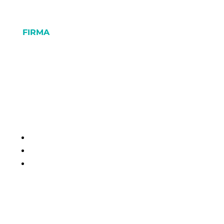
FIRMA
O Marce
Blog
Polityka prywatności
Rodo
Kontakt
Obserwuj
Obserwuj
Obserwuj